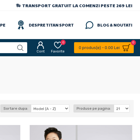
TRANSPORT GRATUIT LA COMENZI PESTE 269 LEI
IPE
DESPRE TITAN SPORT
BLOG & NOUTATI
0
0
0 produs(e) - 0.00 Lei
Cont
Favorite
Sortare dupa:
Produse pe pagina: