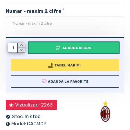
Numar - maxim 2 cifre
ADAUGA IN COS
TABEL MARIMI
ADAUGA LA FAVORITE
Vizualizari: 2263
Stoc:
In stoc
Model:
CACM0P