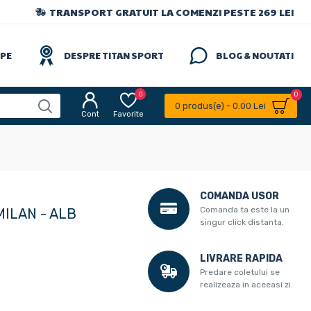
TRANSPORT GRATUIT LA COMENZI PESTE 269 LEI
IPE
DESPRE TITAN SPORT
BLOG & NOUTATI
0
0
0 produs(e) - 0.00 Lei
Cont
Favorite
COMANDA USOR
Comanda ta este la un
MILAN - ALB
singur click distanta.
LIVRARE RAPIDA
Predare coletului se
realizeaza in aceeasi zi.