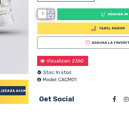
ADAUGA IN
TABEL MARIMI
ADAUGA LA FAVORI
Vizualizari: 2360
Stoc:
In stoc
Model:
CACM01
LIZEAZA ACUM
Get Social