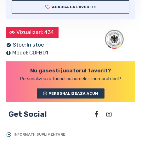
ADAUGA LA FAVORITE
Vizualizari: 434
Stoc:
In stoc
Model:
CDFB01
Nu gasesti jucatorul favorit?
Personalizeaza tricoul cu numele si numarul dorit!
PERSONALIZEAZA ACUM
Get Social
INFORMATII SUPLIMENTARE