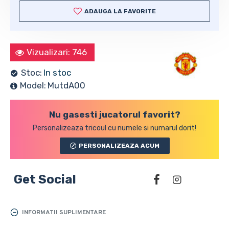
ADAUGA LA FAVORITE
Vizualizari: 746
Stoc:
In stoc
Model:
MutdA00
Nu gasesti jucatorul favorit?
Personalizeaza tricoul cu numele si numarul dorit!
PERSONALIZEAZA ACUM
Get Social
INFORMATII SUPLIMENTARE