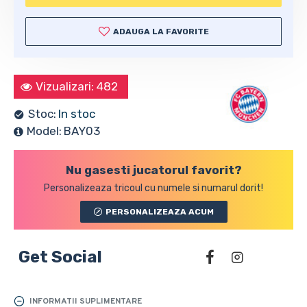
ADAUGA LA FAVORITE
Vizualizari: 482
Stoc:
In stoc
Model:
BAY03
Nu gasesti jucatorul favorit?
Personalizeaza tricoul cu numele si numarul dorit!
PERSONALIZEAZA ACUM
Get Social
INFORMATII SUPLIMENTARE